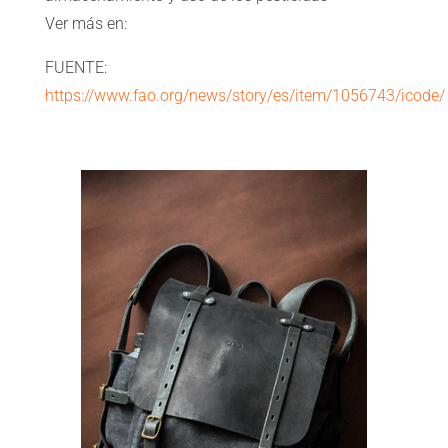
Ver más en:
FUENTE:
https://www.fao.org/news/story/es/item/1056743/icode/