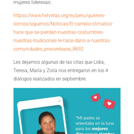
mujeres lideresas:
httpss://www.helvetas.org/es/peru/quienes-
somos/siguenos/Noticias/El-cambio-climatico-
hace-que-se-pierdan-nuestras-costumbres-
nuestras-tradiciones-le-hace-dano-a-nuestras-
comunidades_pressrelease_8692
Les dejamos algunas de las citas que Lidia,
Teresa, María y Zoila nos entregaron en los 4
diálogos realizados en septiembre.